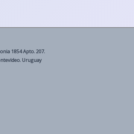
onia 1854 Apto. 207.
ntevideo. Uruguay